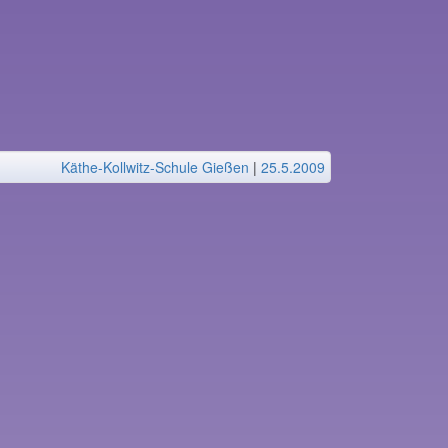
Käthe-Kollwitz-Schule Gießen
|
25.5.2009